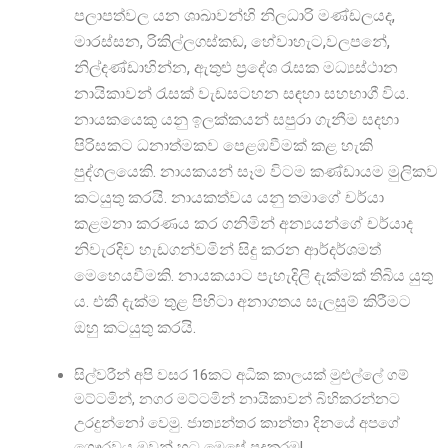
පලාපත්වල යන ශාඛාවන්හි නිලධාරි මණ්ඩලයද,
මාරස්සන, රිකිල්ලගස්කඩ, හේවාහැට,වලපනේ,
නිල්දණ්ඩාහින්න, ඇතුළු ප්
රදේශ රැසක මධ්
යස්ථාන
නායිකාවන් රැසක් වැඩසටහන සඳහා සහභාගී විය.
නායකයෙකු යනු ඉලක්කයන් සපුරා ගැනීම සදහා
පිරිසකට ධනාත්මකව පෙළඹවීමක් කළ හැකි
පුද්ගලයෙකි. නායකයන් සෑම විටම කණ්ඩායම මුලිකව
කටයුතු කරයි. නායකත්වය යනු තමාගේ චර්‌යා
කළමනා කරණය කර ගනිමින් අන්
යයන්ගේ චර්යාද
නිවැරදිව හැඩගන්වමින් සිදු කරන ආර්දර්ශමත්
මෙහෙයවීමකි. නායකයාට පැහැදිලි දැක්මක් තිබිය යුතු
ය. එකී දැක්ම තුළ පිහිටා අනාගතය සැලසුම් කිරීමට
ඔහු කටයුතු කරයි.
සිල්වරීන් අපි වසර 16කට අධික කාලයක් මුළුල්ලේ ගම්
මට්ටමින්, නගර මට්ටමින් නායිකාවන් බිහිකරන්නට
උරදුන්නෝ වෙමු. ජාත්
යන්තර කාන්තා දිනයේ අපගේ
ගෞරවය ඔවුන් හට මෙසේ පුදකරමු!