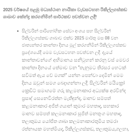
2025 වර්ෂයේ පළමු මධ්
යස්ථාන නායිකා වැඩසටහන රිකිල්ලගස්කඩ
ශාඛාව කේන්ද්
ර කරගනිමින් සාර්ථකව පවත්වන ලදී!
සිල්වරීන් පාරිභෝගික සේවා අංශය සහ සිල්වරීන්
රිකිල්ලගස්කඩ ශාඛාව එක්ව 2025 මාර්තු මස 08 වන
ජාත්
යන්තර කාන්තා දිනය මුල් කරගනිමින් රිකිල්ලගස්කඩ
දැයේ
ප්
රදේශයේදී මෙම වැඩසටහන පවත්වන ලදී.
කාන්තාවන්ගේ අභිමානය සනිටුහන් කරනු වස් මෙවර
කාන්තා දිනයේ තේමාව වන “තැනුමට තිරසර හෙටක්
සවිමත් ඇය වේ මගක්” යන්න පෙන්වා දෙමින් මෙම
දිනය ඔවුන් සමග බෙදාගන්නා ලදී.
සිල්වරීන් මයික්
ක්
රෙඩිට් සමාගමේ ගරු කළමනාකාර අධ්
යක්ෂ අරවින්ද
ප්
රසාද් සෙනෙවිරත්න මැතිඳුන්ද, මානව සම්පත්
කළමනාකාර අජිත් ගයාන් කුමාර මහතාද, සහකාර
මානව සම්පත් කලමනාකාර සුජිත් මනතුංග මහතාද,
තලාතුඔය යෝජිත ශාඛා කලමනාකාරතුමිය තමරා
රත්නායක මහත්මියද, රිකිල්ලගස්කඩ, තලාතුඔය,ගලහා,