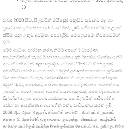
ගලහා මධ්
යස්ථාන නායිකා වැඩසටහන – 2025 අගෝස්තු
30
වර්ෂ 2008 සිට, සිල්වරීන් මයික්
රෝ ක්
රෙඩිට් සමාගම ගලහා
ප්
රදේශයේ දුප්පත්කම තුරන් කරමින්, ග්
රාමීය ජීවන මට්ටම උසස්
කිරීම යන උතුම් අරමුණ පෙරදැරිව මෙහෙයුමේ නිරතවෙමින්
සිටී.
මෙම අරමුණ සාර්ථක කරගැනීමට අපගේ මධ්
යස්ථාන
නායිකාවන්ගේ කැපවීම හා සහයෝගය අති මහත්ය. විශේෂයෙන්ම,
අපගේ සේවාවන් ගලහා ප්
රදේශයේ වසර 17කට වැඩි කාලයක්
අඛණ්ඩව පවත්වාගෙන යාමට ඔවුන් ලබාදුන් සහයෝගය සුවිශේෂී
විය. කාන්තාවන් ලෙස, ව්
යවසායිකාවන් ලෙස, නායිකාවන් ලෙස
ඔවුන් රටට, සමාජයට, සහ අප ආයතනයට ලබාදෙන දායකත්වය
ඉමහත්ය. එවන් ඉමහත් දායකත්වය අගයනුවස්, මෙම වැඩසටහන
සිල්වරීන් ගලහා සේවා මධ්
යස්ථානය සහ සිල්වරීන් පාරිභෝගික
සේවා හා ආරක්ෂණ අංශය මගින් එක්ව සංවිධානය කරන ලදී.
2008 ஆம் ஆண்டு முதல், சில்வரீன் மைக்ரோ கிரெடிட் நிறுவனம்
கலஹா பிரதேசத்தில் வறுமையை குறைத்து, கிராமப்புற வாழ்வின்
தரத்தை உயர்த்தும் உயர்ந்த இலக்குக்காக செயல்பட்டு வருகிறது. இந்த