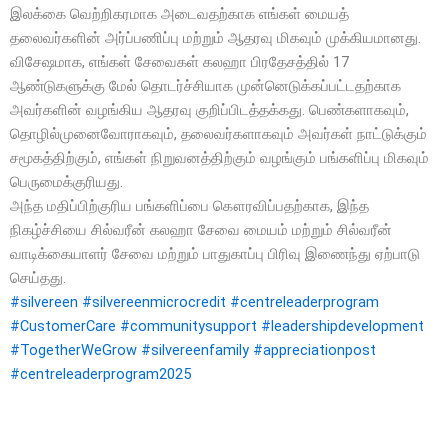
இலக்கை வெற்றிகரமாக அடைவதற்காக எங்கள் மையத்
தலைவர்களின் அர்ப்பணிப்பு மற்றும் ஆதரவு மிகவும் முக்கியமானது.
விசேஷமாக, எங்கள் சேவைகள் கலஹா பிரதேசத்தில் 17
ஆண்டுகளுக்கு மேல் தொடர்ச்சியாக முன்னெடுக்கப்பட்டதற்காக
அவர்களின் வழங்கிய ஆதரவு குறிப்பிடத்தக்கது. பெண்களாகவும்,
தொழில்முனைவோராகவும், தலைவர்களாகவும் அவர்கள் நாட்டுக்கும்
சமூகத்திற்கும், எங்கள் நிறுவனத்திற்கும் வழங்கும் பங்களிப்பு மிகவும்
பெருமைக்குரியது.
அந்த மதிப்பிற்குரிய பங்களிப்பை கௌரவிப்பதற்காக, இந்த
நிகழ்ச்சியை சில்வரீன் கலஹா சேவை மையம் மற்றும் சில்வரீன்
வாடிக்கையாளர் சேவை மற்றும் பாதுகாப்பு பிரிவு இணைந்து ஏற்பாடு
செய்தது.
#silvereen
#silvereenmicrocredit
#centreleaderprogram
#CustomerCare
#communitysupport
#leadershipdevelopment
#TogetherWeGrow
#silvereenfamily
#appreciationpost
#centreleaderprogram2025