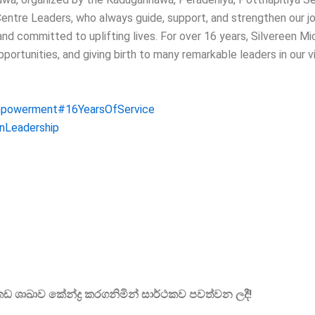
Centre Leaders, who always guide, support, and strengthen our jo
nd committed to uplifting lives.
For over 16 years, Silvereen Mi
ortunities, and giving birth to many remarkable leaders in our v
powerment
#16YearsOfService
nLeadership
කඩ ශාඛාව කේන්ද්
ර කරගනිමින් සාර්ථකව පවත්වන ලදී!