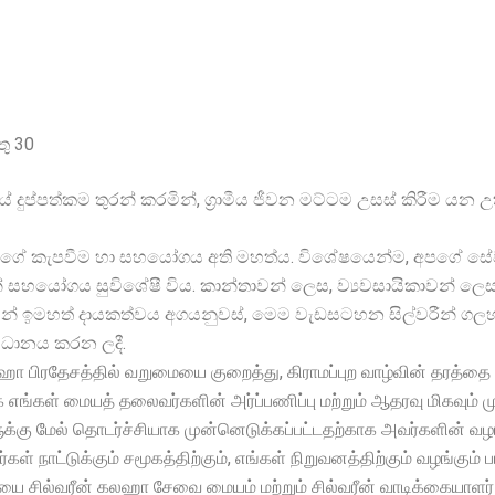
ු 30
ේ දුප්පත්කම තුරන් කරමින්, ග්
රාමීය ජීවන මට්ටම උසස් කිරීම යන
න්ගේ කැපවීම හා සහයෝගය අති මහත්ය. විශේෂයෙන්ම, අපගේ සේව
 සහයෝගය සුවිශේෂී විය. කාන්තාවන් ලෙස, ව්
යවසායිකාවන් ලෙස
 ඉමහත් දායකත්වය අගයනුවස්, මෙම වැඩසටහන සිල්වරීන් ගල
විධානය කරන ලදී.
ா பிரதேசத்தில் வறுமையை குறைத்து, கிராமப்புற வாழ்வின் தரத்தை உ
ங்கள் மையத் தலைவர்களின் அர்ப்பணிப்பு மற்றும் ஆதரவு மிகவும் ம
ு மேல் தொடர்ச்சியாக முன்னெடுக்கப்பட்டதற்காக அவர்களின் வழங்க
ட்டுக்கும் சமூகத்திற்கும், எங்கள் நிறுவனத்திற்கும் வழங்கும் பங்
யை சில்வரீன் கலஹா சேவை மையம் மற்றும் சில்வரீன் வாடிக்கையாளர் சே