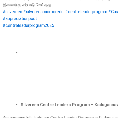
இணைந்து ஏற்பாடு செய்தது.
#silvereen
#silvereenmicrocredit
#centreleaderprogram
#Cus
#appreciationpost
#centreleaderprogram2025
Silvereen Centre Leaders Program – Kaduganna
We successfully held our Centre Leader Program in Kaduganna