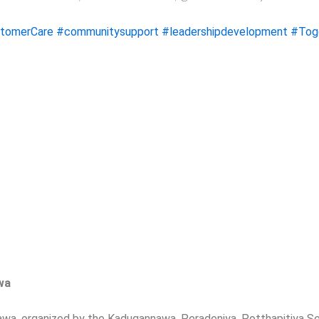
tomerCare
#communitysupport
#leadershipdevelopment
#Tog
wa
wa, organized by the Kadugannawa, Peradeniya, Potthapitiya Se