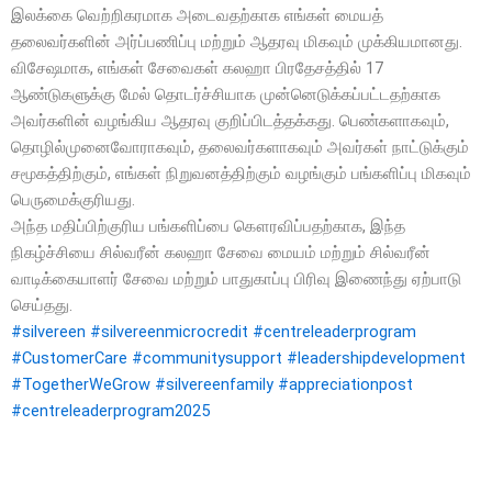
இலக்கை வெற்றிகரமாக அடைவதற்காக எங்கள் மையத்
தலைவர்களின் அர்ப்பணிப்பு மற்றும் ஆதரவு மிகவும் முக்கியமானது.
விசேஷமாக, எங்கள் சேவைகள் கலஹா பிரதேசத்தில் 17
ஆண்டுகளுக்கு மேல் தொடர்ச்சியாக முன்னெடுக்கப்பட்டதற்காக
அவர்களின் வழங்கிய ஆதரவு குறிப்பிடத்தக்கது. பெண்களாகவும்,
தொழில்முனைவோராகவும், தலைவர்களாகவும் அவர்கள் நாட்டுக்கும்
சமூகத்திற்கும், எங்கள் நிறுவனத்திற்கும் வழங்கும் பங்களிப்பு மிகவும்
பெருமைக்குரியது.
அந்த மதிப்பிற்குரிய பங்களிப்பை கௌரவிப்பதற்காக, இந்த
நிகழ்ச்சியை சில்வரீன் கலஹா சேவை மையம் மற்றும் சில்வரீன்
வாடிக்கையாளர் சேவை மற்றும் பாதுகாப்பு பிரிவு இணைந்து ஏற்பாடு
செய்தது.
#silvereen
#silvereenmicrocredit
#centreleaderprogram
#CustomerCare
#communitysupport
#leadershipdevelopment
#TogetherWeGrow
#silvereenfamily
#appreciationpost
#centreleaderprogram2025