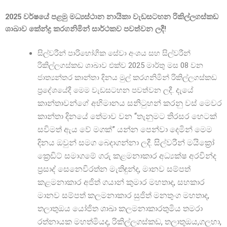
2025 වර්ෂයේ පළමු මධ්
යස්ථාන නායිකා වැඩසටහන රිකිල්ලගස්කඩ
ශාඛාව කේන්ද්
ර කරගනිමින් සාර්ථකව පවත්වන ලදී!
සිල්වරීන් පාරිභෝගික සේවා අංශය සහ සිල්වරීන්
රිකිල්ලගස්කඩ ශාඛාව එක්ව 2025 මාර්තු මස 08 වන
ජාත්
යන්තර කාන්තා දිනය මුල් කරගනිමින් රිකිල්ලගස්කඩ
දැයේ
ප්
රදේශයේදී මෙම වැඩසටහන පවත්වන ලදී.
කාන්තාවන්ගේ අභිමානය සනිටුහන් කරනු වස් මෙවර
කාන්තා දිනයේ තේමාව වන “තැනුමට තිරසර හෙටක්
සවිමත් ඇය වේ මගක්” යන්න පෙන්වා දෙමින් මෙම
දිනය ඔවුන් සමග බෙදාගන්නා ලදී.
සිල්වරීන් මයික්
ක්
රෙඩිට් සමාගමේ ගරු කළමනාකාර අධ්
යක්ෂ අරවින්ද
ප්
රසාද් සෙනෙවිරත්න මැතිඳුන්ද, මානව සම්පත්
කළමනාකාර අජිත් ගයාන් කුමාර මහතාද, සහකාර
මානව සම්පත් කලමනාකාර සුජිත් මනතුංග මහතාද,
තලාතුඔය යෝජිත ශාඛා කලමනාකාරතුමිය තමරා
රත්නායක මහත්මියද, රිකිල්ලගස්කඩ, තලාතුඔය,ගලහා,