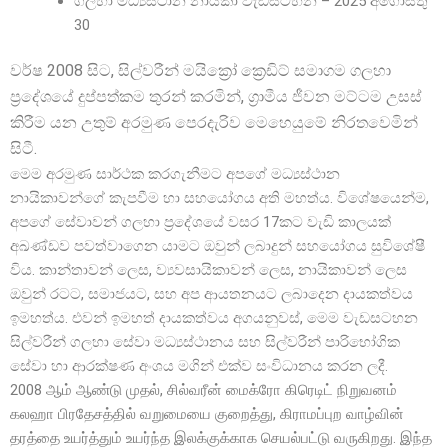
ගලහා මධ්
යස්ථාන නායිකා වැඩසටහන – 2025 අගෝස්තු
30
වර්ෂ 2008 සිට, සිල්වරීන් මයික්
රෝ ක්
රෙඩිට් සමාගම ගලහා
ප්
රදේශයේ දුප්පත්කම තුරන් කරමින්, ග්
රාමීය ජීවන මට්ටම උසස්
කිරීම යන උතුම් අරමුණ පෙරදැරිව මෙහෙයුමේ නිරතවෙමින්
සිටී.
මෙම අරමුණ සාර්ථක කරගැනීමට අපගේ මධ්
යස්ථාන
නායිකාවන්ගේ කැපවීම හා සහයෝගය අති මහත්ය. විශේෂයෙන්ම,
අපගේ සේවාවන් ගලහා ප්
රදේශයේ වසර 17කට වැඩි කාලයක්
අඛණ්ඩව පවත්වාගෙන යාමට ඔවුන් ලබාදුන් සහයෝගය සුවිශේෂී
විය. කාන්තාවන් ලෙස, ව්
යවසායිකාවන් ලෙස, නායිකාවන් ලෙස
ඔවුන් රටට, සමාජයට, සහ අප ආයතනයට ලබාදෙන දායකත්වය
ඉමහත්ය. එවන් ඉමහත් දායකත්වය අගයනුවස්, මෙම වැඩසටහන
සිල්වරීන් ගලහා සේවා මධ්
යස්ථානය සහ සිල්වරීන් පාරිභෝගික
සේවා හා ආරක්ෂණ අංශය මගින් එක්ව සංවිධානය කරන ලදී.
2008 ஆம் ஆண்டு முதல், சில்வரீன் மைக்ரோ கிரெடிட் நிறுவனம்
கலஹா பிரதேசத்தில் வறுமையை குறைத்து, கிராமப்புற வாழ்வின்
தரத்தை உயர்த்தும் உயர்ந்த இலக்குக்காக செயல்பட்டு வருகிறது. இந்த