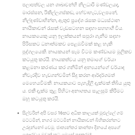
පලාපත්වල යන ශාඛාවන්හි නිලධාරි මණ්ඩලයද,
මාරස්සන, රිකිල්ලගස්කඩ, හේවාහැට,වලපනේ,
නිල්දණ්ඩාහින්න, ඇතුළු ප්
රදේශ රැසක මධ්
යස්ථාන
නායිකාවන් රැසක් වැඩසටහන සඳහා සහභාගී විය.
නායකයෙකු යනු ඉලක්කයන් සපුරා ගැනීම සදහා
පිරිසකට ධනාත්මකව පෙළඹවීමක් කළ හැකි
පුද්ගලයෙකි. නායකයන් සෑම විටම කණ්ඩායම මුලිකව
කටයුතු කරයි. නායකත්වය යනු තමාගේ චර්‌යා
කළමනා කරණය කර ගනිමින් අන්
යයන්ගේ චර්යාද
නිවැරදිව හැඩගන්වමින් සිදු කරන ආර්දර්ශමත්
මෙහෙයවීමකි. නායකයාට පැහැදිලි දැක්මක් තිබිය යුතු
ය. එකී දැක්ම තුළ පිහිටා අනාගතය සැලසුම් කිරීමට
ඔහු කටයුතු කරයි.
සිල්වරීන් අපි වසර 16කට අධික කාලයක් මුළුල්ලේ ගම්
මට්ටමින්, නගර මට්ටමින් නායිකාවන් බිහිකරන්නට
උරදුන්නෝ වෙමු. ජාත්
යන්තර කාන්තා දිනයේ අපගේ
ගෞරවය ඔවුන් හට මෙසේ පුදකරමු!