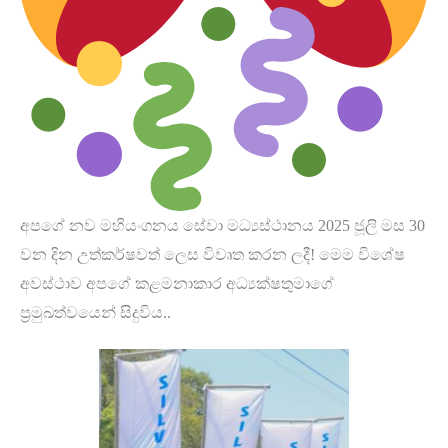
අපගේ නව මහියංගනය සේවා මධ්‍යස්ථානය 2025 ජූලි මස 30
වන දින උත්කර්ෂවත් ලෙස විවෘත කරන ලදී! මෙම විශේෂ
අවස්ථාව අපගේ කළමනාකාර අධ්‍යක්ෂතුමාගේ
ප්‍රමුඛත්වයෙන් සිදුවිය..