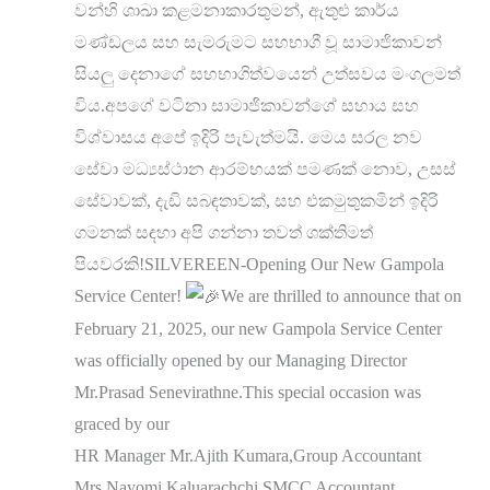
වන්හි ශාඛා කළමනාකාරතුමන්, ඇතුළු කාර්ය
මණ්ඩලය සහ සැමරුමට සහභාගී වූ සාමාජිකාවන්
සියලු දෙනාගේ සහභාගිත්වයෙන් උත්සවය මංගලමත්
විය.අපගේ වටිනා සාමාජිකාවන්ගේ සහාය සහ
විශ්වාසය අපේ ඉදිරි පැවැත්මයි. මෙය සරල නව
සේවා මධ්‍යස්ථාන ආරම්භයක් පමණක් නොව, උසස්
සේවාවක්, දැඩි සබඳතාවක්, සහ එකමුතුකමින් ඉදිරි
ගමනක් සඳහා අපි ගන්නා තවත් ශක්තිමත්
පියවරකි!SILVEREEN-Opening Our New Gampola
Service Center!
We are thrilled to announce that on
February 21, 2025, our new Gampola Service Center
was officially opened by our Managing Director
Mr.Prasad Senevirathne.This special occasion was
graced by our
HR Manager Mr.Ajith Kumara,Group Accountant
Mrs.Nayomi Kaluarachchi,SMCC Accountant