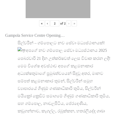
«
‹
of
2
›
»
Gampola Service Centre Opening…
සිල්වරීන් – ගම්පොලට නව සේවා මධ්‍යස්ථානයක්!
අපගේ නව ගම්පොල සේවා මධ්‍යස්ථානය 2025
පෙබරවාරි 21 දින උත්කර්ෂවත් ලෙස විවෘත කරන ලදී!
මෙම විශේෂ අවස්ථාව අපගේ කළමනාකාර
අධ්‍යක්ෂතුමාගේ ප්‍රමුඛත්වයෙන් සිදුවූ අතර, මානව
සම්පත් කළමනාකාර තුමන්, සිල්වරීන් සමූහ
ව්‍යාපාරයේ ගිණුම් ගණකාධිකාරි තුමිය, සිල්වරීන්
මයික්‍රෝ ක්‍රෙඩිට් සමාගමේ ගිණුම් ගණකාධිකාරි තුමිය,
සහ ගම්පොල, නාවලපිටිය, පේරදෙණිය,
කඩුගන්නාව, කෑගල්ල, රඹුක්කන, හතරලියද්ද ශාඛා