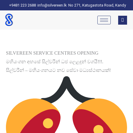
+9481 223 2688
info@silvereen.lk
No 271, Katugastota Road, Kandy
SILVEREEN SERVICE CENTRES OPENING
මහියංගන අහසේ සිල්වරීන් ධජ ලෙළදුන් වගයී!!!.
සිල්වරීන් – මහියංගනයට නව සේවා මධ්‍යස්ථානයක්!