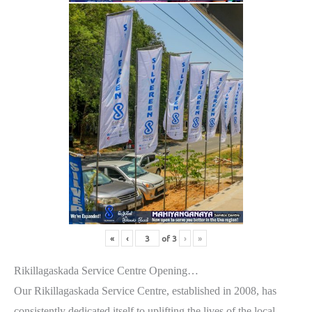
«
‹
of
3
›
»
Rikillagaskada Service Centre Opening…
Our Rikillagaskada Service Centre, established in 2008, has
consistently dedicated itself to uplifting the lives of the local