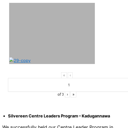
«
‹
of
3
›
»
Silvereen Centre Leaders Program – Kadugannawa
We successfully held our Centre Leader Program in