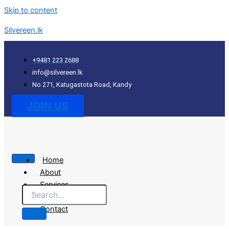
Skip to content
Silvereen.lk
+9481 223 2688
info@silvereen.lk
No 271, Katugastota Road, Kandy
JOIN US
Home
About
Services
Portfolio
Contact