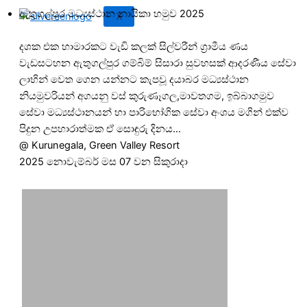
ඇතුගල්පුර මධ්‍යස්ථාන නායිකා හමුව 2025
X
දශක එක හාමාරකට වැඩි කලක් සිල්වරීන් ග්‍රාමීය ණය
වැඩසටහන ඇතුගල්පුර ගම්බිම් සිසාරා සුවහසක් ආදරණීය සේවා
ලාභින් වෙත ගෙන යන්නට කැපවූ දයාබර මධ්‍යස්ථාන
නියමුවරියන් අගයනු වස් කුරුණෑගල,මාවතගම, ඉබ්බාගමුව
සේවා මධ්‍යස්ථානයන් හා පාරිභෝගික සේවා අංශය මගින් එක්ව
පිදුන උපහාරාත්මක ඒ සොඳුරු දිනය…
@ Kurunegala,
Green Valley Resort
2025 නොවැම්බර් මස 07 වන සිකුරාදා