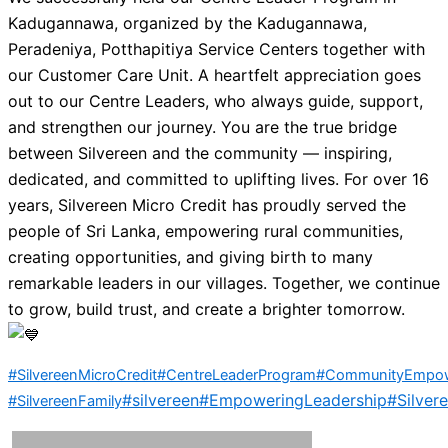
Kadugannawa, organized by the Kadugannawa,
Peradeniya, Potthapitiya Service Centers together with
our Customer Care Unit.
A heartfelt appreciation goes
out to our Centre Leaders, who always guide, support,
and strengthen our journey. You are the true bridge
between Silvereen and the community — inspiring,
dedicated, and committed to uplifting lives.
For over 16
years, Silvereen Micro Credit has proudly served the
people of Sri Lanka, empowering rural communities,
creating opportunities, and giving birth to many
remarkable leaders in our villages.
Together, we continue
to grow, build trust, and create a brighter tomorrow.
#SilvereenMicroCredit
#CentreLeaderProgram
#CommunityEmpo
#silvereen
#EmpoweringLeadership
#Silver
#SilvereenFamily