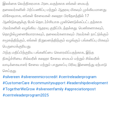
இலக்கை வெற்றிகரமாக அடைவதற்காக எங்கள் மையத்
தலைவர்களின் அர்ப்பணிப்பு மற்றும் ஆதரவு மிகவும் முக்கியமானது.
விசேஷமாக, எங்கள் சேவைகள் கலஹா பிரதேசத்தில் 17
ஆண்டுகளுக்கு மேல் தொடர்ச்சியாக முன்னெடுக்கப்பட்டதற்காக
அவர்களின் வழங்கிய ஆதரவு குறிப்பிடத்தக்கது. பெண்களாகவும்,
தொழில்முனைவோராகவும், தலைவர்களாகவும் அவர்கள் நாட்டுக்கும்
சமூகத்திற்கும், எங்கள் நிறுவனத்திற்கும் வழங்கும் பங்களிப்பு மிகவும்
பெருமைக்குரியது.
அந்த மதிப்பிற்குரிய பங்களிப்பை கௌரவிப்பதற்காக, இந்த
நிகழ்ச்சியை சில்வரீன் கலஹா சேவை மையம் மற்றும் சில்வரீன்
வாடிக்கையாளர் சேவை மற்றும் பாதுகாப்பு பிரிவு இணைந்து ஏற்பாடு
செய்தது.
#silvereen
#silvereenmicrocredit
#centreleaderprogram
#CustomerCare
#communitysupport
#leadershipdevelopment
#TogetherWeGrow
#silvereenfamily
#appreciationpost
#centreleaderprogram2025