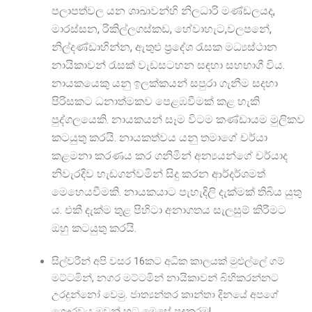
පලාපත්වල යන ශාඛාවන්හි නිලධාරි මණ්ඩලයද,
මාරස්සන, රිකිල්ලගස්කඩ, හේවාහැට,වලපනේ,
නිල්දණ්ඩාහින්න, ඇතුළු ප්
රදේශ රැසක මධ්
යස්ථාන
නායිකාවන් රැසක් වැඩසටහන සඳහා සහභාගී විය.
නායකයෙකු යනු ඉලක්කයන් සපුරා ගැනීම සදහා
පිරිසකට ධනාත්මකව පෙළඹවීමක් කළ හැකි
පුද්ගලයෙකි. නායකයන් සෑම විටම කණ්ඩායම මුලිකව
කටයුතු කරයි. නායකත්වය යනු තමාගේ චර්‌යා
කළමනා කරණය කර ගනිමින් අන්
යයන්ගේ චර්යාද
නිවැරදිව හැඩගන්වමින් සිදු කරන ආර්දර්ශමත්
මෙහෙයවීමකි. නායකයාට පැහැදිලි දැක්මක් තිබිය යුතු
ය. එකී දැක්ම තුළ පිහිටා අනාගතය සැලසුම් කිරීමට
ඔහු කටයුතු කරයි.
සිල්වරීන් අපි වසර 16කට අධික කාලයක් මුළුල්ලේ ගම්
මට්ටමින්, නගර මට්ටමින් නායිකාවන් බිහිකරන්නට
උරදුන්නෝ වෙමු. ජාත්
යන්තර කාන්තා දිනයේ අපගේ
ගෞරවය ඔවුන් හට මෙසේ පුදකරමු!