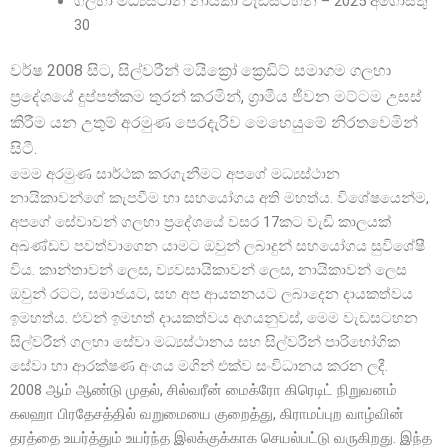
ගලහා මධ්
යස්ථාන නායිකා වැඩසටහන – 2025 අගෝස්තු
30
වර්ෂ 2008 සිට, සිල්වරීන් මයික්
රෝ ක්
රෙඩිට් සමාගම ගලහා
ප්
රදේශයේ දුප්පත්කම තුරන් කරමින්, ග්
රාමීය ජීවන මට්ටම උසස්
කිරීම යන උතුම් අරමුණ පෙරදැරිව මෙහෙයුමේ නිරතවෙමින්
සිටී.
මෙම අරමුණ සාර්ථක කරගැනීමට අපගේ මධ්
යස්ථාන
නායිකාවන්ගේ කැපවීම හා සහයෝගය අති මහත්ය. විශේෂයෙන්ම,
අපගේ සේවාවන් ගලහා ප්
රදේශයේ වසර 17කට වැඩි කාලයක්
අඛණ්ඩව පවත්වාගෙන යාමට ඔවුන් ලබාදුන් සහයෝගය සුවිශේෂී
විය. කාන්තාවන් ලෙස, ව්
යවසායිකාවන් ලෙස, නායිකාවන් ලෙස
ඔවුන් රටට, සමාජයට, සහ අප ආයතනයට ලබාදෙන දායකත්වය
ඉමහත්ය. එවන් ඉමහත් දායකත්වය අගයනුවස්, මෙම වැඩසටහන
සිල්වරීන් ගලහා සේවා මධ්
යස්ථානය සහ සිල්වරීන් පාරිභෝගික
සේවා හා ආරක්ෂණ අංශය මගින් එක්ව සංවිධානය කරන ලදී.
2008 ஆம் ஆண்டு முதல், சில்வரீன் மைக்ரோ கிரெடிட் நிறுவனம்
கலஹா பிரதேசத்தில் வறுமையை குறைத்து, கிராமப்புற வாழ்வின்
தரத்தை உயர்த்தும் உயர்ந்த இலக்குக்காக செயல்பட்டு வருகிறது. இந்த