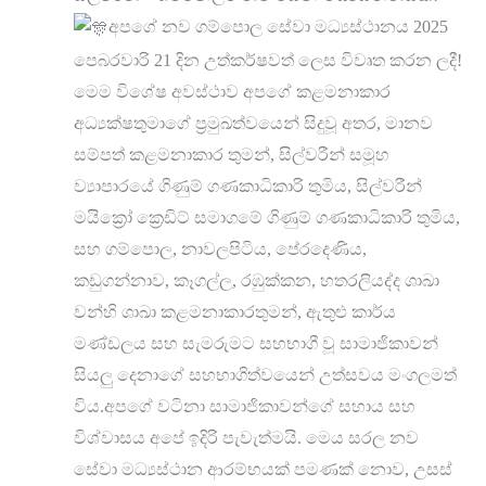
අපගේ නව ගම්පොල සේවා මධ්‍යස්ථානය 2025
පෙබරවාරි 21 දින උත්කර්ෂවත් ලෙස විවෘත කරන ලදී!
මෙම විශේෂ අවස්ථාව අපගේ කළමනාකාර
අධ්‍යක්ෂතුමාගේ ප්‍රමුඛත්වයෙන් සිදුවූ අතර, මානව
සම්පත් කළමනාකාර තුමන්, සිල්වරීන් සමූහ
ව්‍යාපාරයේ ගිණුම් ගණකාධිකාරි තුමිය, සිල්වරීන්
මයික්‍රෝ ක්‍රෙඩිට් සමාගමේ ගිණුම් ගණකාධිකාරි තුමිය,
සහ ගම්පොල, නාවලපිටිය, පේරදෙණිය,
කඩුගන්නාව, කෑගල්ල, රඹුක්කන, හතරලියද්ද ශාඛා
වන්හි ශාඛා කළමනාකාරතුමන්, ඇතුළු කාර්ය
මණ්ඩලය සහ සැමරුමට සහභාගී වූ සාමාජිකාවන්
සියලු දෙනාගේ සහභාගිත්වයෙන් උත්සවය මංගලමත්
විය.අපගේ වටිනා සාමාජිකාවන්ගේ සහාය සහ
විශ්වාසය අපේ ඉදිරි පැවැත්මයි. මෙය සරල නව
සේවා මධ්‍යස්ථාන ආරම්භයක් පමණක් නොව, උසස්