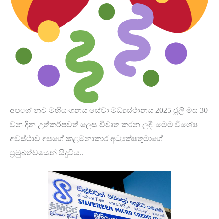
අපගේ නව මහියංගනය සේවා මධ්‍යස්ථානය 2025 ජූලි මස 30
වන දින උත්කර්ෂවත් ලෙස විවෘත කරන ලදී! මෙම විශේෂ
අවස්ථාව අපගේ කළමනාකාර අධ්‍යක්ෂතුමාගේ
ප්‍රමුඛත්වයෙන් සිදුවිය..