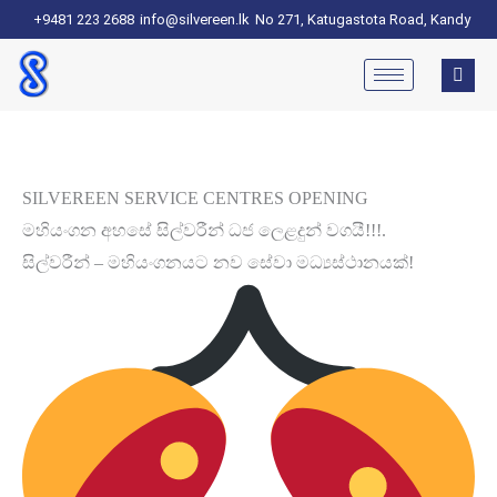
+9481 223 2688
info@silvereen.lk
No 271, Katugastota Road, Kandy
SILVEREEN SERVICE CENTRES OPENING
මහියංගන අහසේ සිල්වරීන් ධජ ලෙළදුන් වගයී!!!.
සිල්වරීන් – මහියංගනයට නව සේවා මධ්‍යස්ථානයක්!