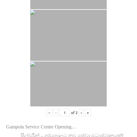
«
‹
of
2
›
»
Gampola Service Centre Opening…
සිල්වරීන් – ගම්පොලට නව සේවා මධ්‍යස්ථානයක්!